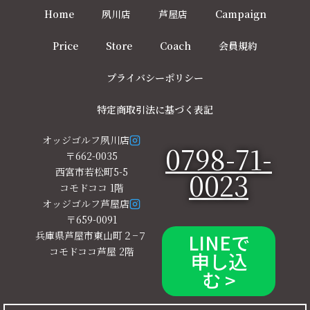
Home
夙川店
芦屋店
Campaign
Price
Store
Coach
会員規約
プライバシーポリシー
特定商取引法に基づく表記
オッジゴルフ夙川店
0798-71-
〒662-0035
西宮市若松町5-5
0023
コモドココ 1階
オッジゴルフ芦屋店
〒659-0091
兵庫県芦屋市東山町２−７
LINEで
コモドココ芦屋 2階
申し込
む >