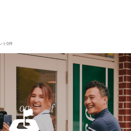
TEL：
0798-
rice
Store
Coach
夙川店
芦屋店
ント0件