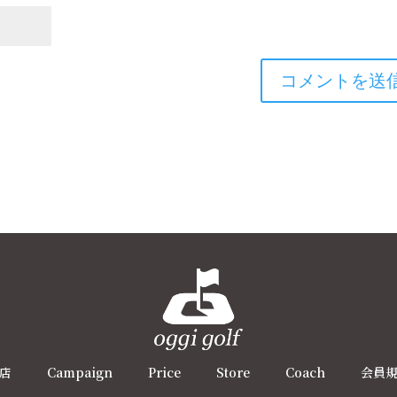
店
Campaign
Price
Store
Coach
会員