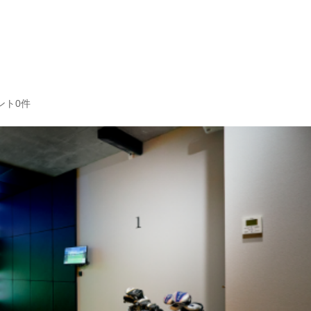
TEL：
0798-
rice
Store
Coach
夙川店
芦屋店
ント0件