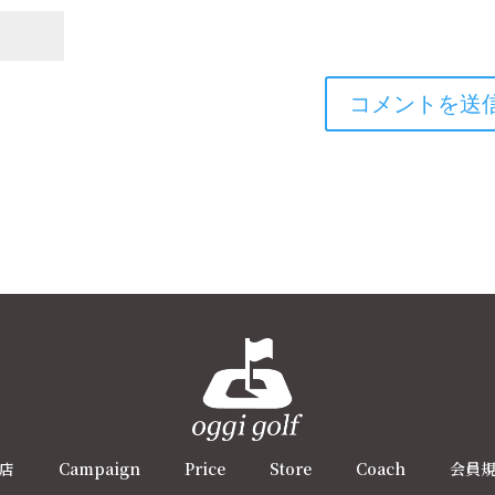
店
Campaign
Price
Store
Coach
会員