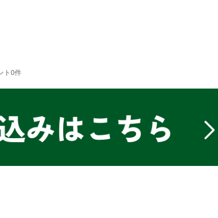
TEL：
0798-
rice
Store
Coach
夙川店
芦屋店
ント0件