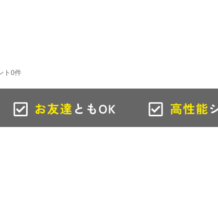
TEL：
0798-
rice
Store
Coach
夙川店
芦屋店
ント0件