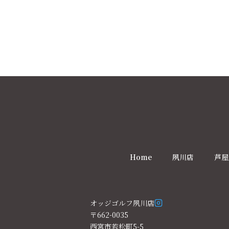
Home
夙川店
芦屋
オッジゴルフ夙川店
〒662-0035
西宮市若松町5-5