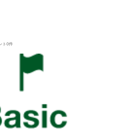
TEL：
0798-
rice
Store
Coach
夙川店
芦屋店
ント0件