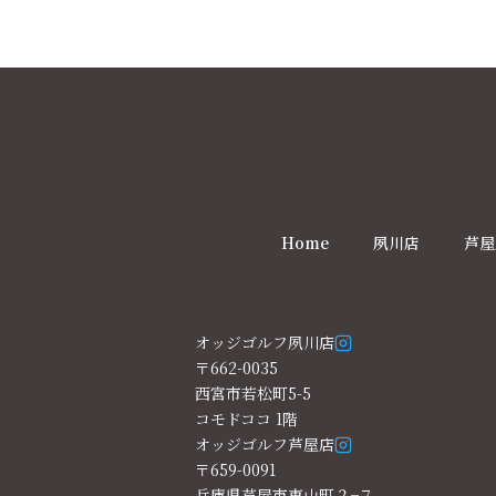
Home
夙川店
芦屋
オッジゴルフ夙川店
〒662-0035
西宮市若松町5-5
コモドココ 1階
オッジゴルフ芦屋店
〒659-0091
兵庫県芦屋市東山町２−７