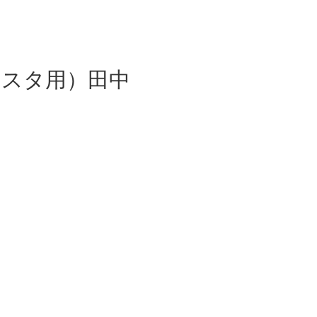
TEL：
0798-
rice
Store
Coach
夙川店
芦屋店
ンスタ用）田中