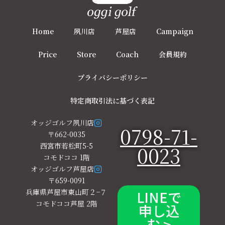
Home
夙川店
芦屋店
Campaign
Price
Store
Coach
会員規約
プライバシーポリシー
特定商取引法に基づく表記
オッジゴルフ夙川店
0798-71-
〒662-0035
西宮市若松町5-5
0023
コモドココ 1階
オッジゴルフ芦屋店
〒659-0091
兵庫県芦屋市東山町２−７
LINEで
コモドココ芦屋 2階
申し込
む >