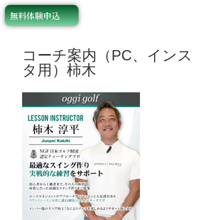
無料体験申込
コーチ案内（PC、インス
タ用）柿木