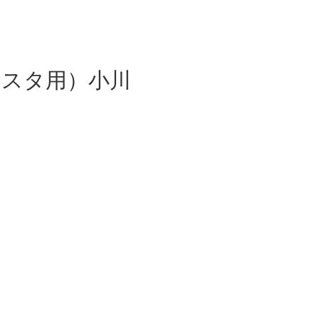
TEL：
0798-
rice
Store
Coach
夙川店
芦屋店
ンスタ用）小川