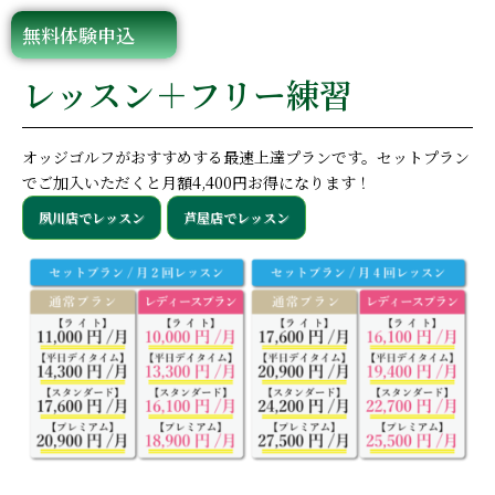
無料体験申込
レッスン＋フリー練習
オッジゴルフがおすすめする最速上達プランです。セットプラン
でご加入いただくと月額4,400円お得になります！
夙川店でレッスン
芦屋店でレッスン
レッスン＋フリー練習 セットプラン料金一覧
レッスン回数
対象プラン
ライト
平日デイタイム
スタンダ
月2回レッスン
通常プラン
11,000円
14,300円
17,600円
月2回レッスン
レディースプラン
10,000円
13,300円
16,100円
月4回レッスン
通常プラン
17,600円
20,900円
24,200円
月4回レッスン
レディースプラン
16,100円
19,400円
22,700円