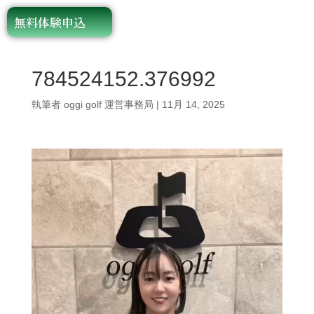
無料体験申込
784524152.376992
執筆者
oggi golf 運営事務局
|
11月 14, 2025
動
画
プ
レ
ー
ヤ
ー