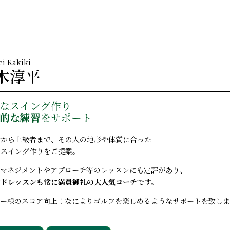
TEL：
0798-
rice
Store
Coach
夙川店
芦屋店
i Kakiki
木淳平
なスイング作り
的な練習
をサポート
者から上級者まで、その人の地形や体質に合った
なスイング作りをご提案。
スマネジメントやアプローチ等のレッスンにも定評があり、
ンドレッスンも常に満員御礼の大人気コーチ
です。
バー様のスコア向上！なによりゴルフを楽しめるようなサポートを致し