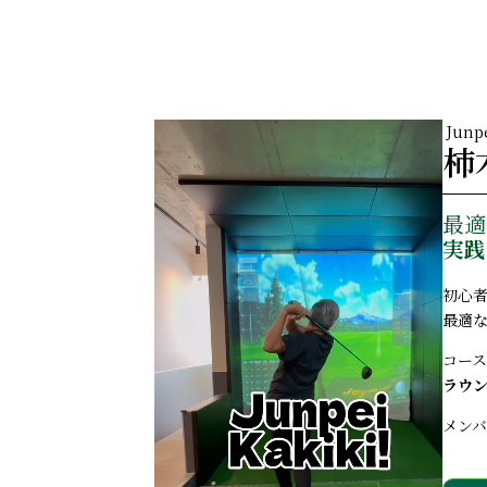
Campaign
P
Junpe
柿
最適
実践
初心
最適
コー
ラウ
メン