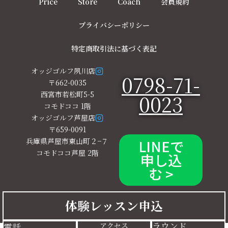
Price
Store
Coach
会員規約
プライバシーポリシー
特定商取引法に基づく表記
オッジゴルフ夙川店
0798-71-
〒662-0035
西宮市若松町5-5
0023
コモドココ 1階
オッジゴルフ芦屋店
〒659-0091
兵庫県芦屋市東山町２−７
LINEで
コモドココ芦屋 2階
申し込
む >
2025.10 Oggi golf All Rights Reserved.
体験レッスン申込
ラウンド
アクセス
電話